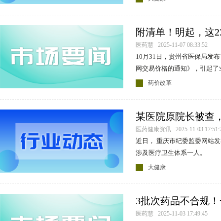
附清单！明起，这2
医药慧 2025-11-07 08:33:52
10月31日，贵州省医保局发
承德颈复康药业集团有限公司
网交易价格的通知》，引起了
药价改革
某医院原院长被查
标兵！
医药健康资讯 2025-11-03 17:51:
近日， 重庆市纪委监委网站
涉及医疗卫生体系一人。
大健康
3批次药品不合规！
公告
医药慧 2025-11-03 17:49:45