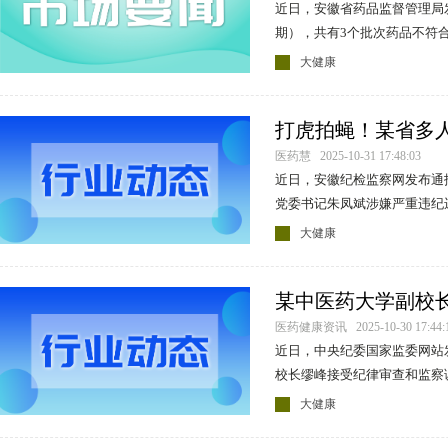
近日，安徽省药品监督管理局发
期），共有3个批次药品不符
大健康
打虎拍蝇！某省多
中心
医药慧 2025-10-31 17:48:03
近日，安徽纪检监察网发布通
党委书记朱凤斌涉嫌严重违纪
审查和监察调查。（蚌埠市蚌
大健康
某中医药大学副校
医药健康资讯 2025-10-30 17:44:
近日，中央纪委国家监委网站
校长缪峰接受纪律审查和监察
大健康