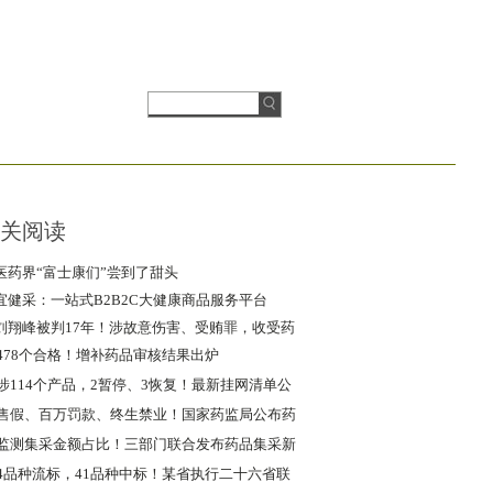
关阅读
医药界“富士康们”尝到了甜头
宜健采：一站式B2B2C大健康商品服务平台
刘翔峰被判17年！涉故意伤害、受贿罪，收受药
品回扣358万
478个合格！增补药品审核结果出炉
涉114个产品，2暂停、3恢复！最新挂网清单公
布
售假、百万罚款、终生禁业！国家药监局公布药
品违法典型案例
监测集采金额占比！三部门联合发布药品集采新
规
4品种流标，41品种中标！某省执行二十六省联
盟集采，附清单