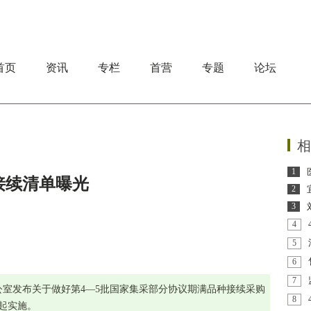
首页
资讯
专栏
首营
专题
论坛
相
1
采接续清单曝光
2
3
4
5
6
7
室发布关于做好第4—5批国家集采部分协议期满品种接续采购
8
日起实施。