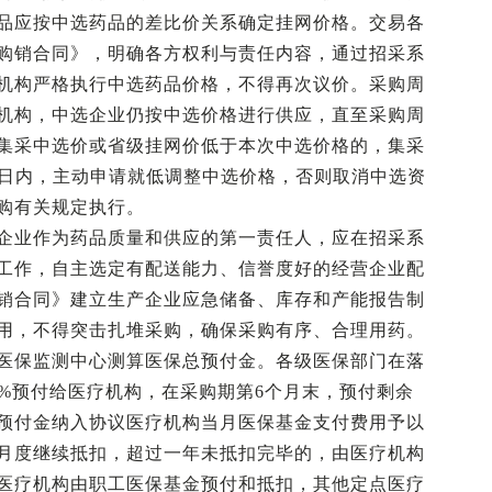
品应按中选药品的差比价关系确定挂网价格。交易各
购销合同》，明确各方权利与责任内容，通过招采系
机构严格执行中选药品价格，不得再次议价。采购周
机构，中选企业仍按中选价格进行供应，直至采购周
集采中选价或省级挂网价低于本次中选价格的，集采
作日内，主动申请就低调整中选价格，否则取消中选资
购有关规定执行。
企业作为药品质量和供应的第一责任人，应在招采系
工作，自主选定有配送能力、信誉度好的经营企业配
销合同》建立生产企业应急储备、库存和产能报告制
用，不得突击扎堆采购，确保采购有序、合理用药。
医保监测中心测算医保总预付金。各级医保部门在落
0%预付给医疗机构，在采购期第6个月末，预付剩余
预付金纳入协议医疗机构当月医保基金支付费用予以
月度继续抵扣，超过一年未抵扣完毕的，由医疗机构
医疗机构由职工医保基金预付和抵扣，其他定点医疗