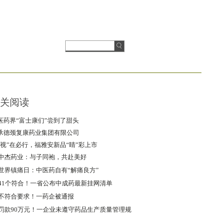
关阅读
医药界“富士康们”尝到了甜头
承德颈复康药业集团有限公司
“视”在必行，福雅安新品“睛”彩上市
中杰药业：与子同袍，共赴美好
世界镇痛日：中医药自有“解痛良方”
41个符合！一省公布中成药最新挂网清单
不符合要求！一药企被通报
罚款90万元！一企业未遵守药品生产质量管理规
范