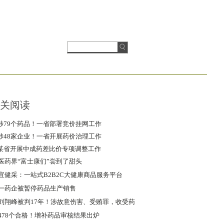
关阅读
涉79个药品！一省部署竞价挂网工作
涉48家企业！一省开展药价治理工作
某省开展中成药差比价专项调整工作
医药界“富士康们”尝到了甜头
宜健采：一站式B2B2C大健康商品服务平台
一药企被暂停药品生产销售
刘翔峰被判17年！涉故意伤害、受贿罪，收受药
品回扣358万
478个合格！增补药品审核结果出炉