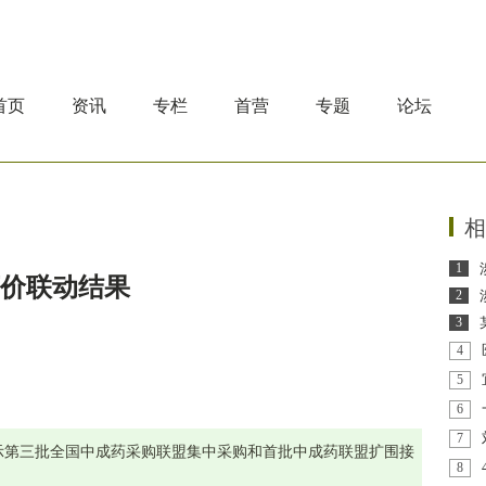
首页
资讯
专栏
首营
专题
论坛
相
1
药价联动结果
2
3
4
5
6
7
示第三批全国中成药采购联盟集中采购和首批中成药联盟扩围接
8
。