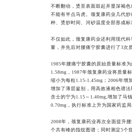
不断翻动，烫至表面鼓起并显深褐色
不能有半点马虎。颈复康药业几代炒
种、烫炒时间、河砂温度全部形成标
不仅如此，颈复康药业还利用现代科
量，并先后对腰痛宁胶囊进行了3次
1985年腰痛宁胶囊的原始质量标准为
1.58mg，1987年颈复康药业将
缩小为每粒1.15-1.45mg；20
增加了薄层鉴别，用高效液相色谱法
含士的宁为1.15～1.40mg,增
0.70mg，执行标准上升为国家药监
2008年，颈复康药业再次全面提升
个共有峰的指纹图谱；同时测定5个