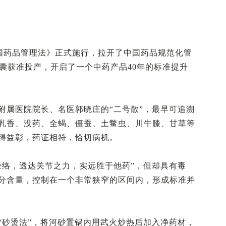
和国药品管理法》正式施行，拉开了中国药品规范化管
胶囊获准投产，开启了一个中药产品40年的标准提升
附属医院院长、名医郭晓庄的“二号散”，最早可追溯
乳香、没药、全蝎、僵蚕、土鳖虫、川牛膝、甘草等
相得益彰，药证相符，恰切病机。
经络，透达关节之力，实远胜于他药”，但却具有毒
分含量，控制在一个非常狭窄的区间内，形成标准并
“砂烫法”，将河砂置锅内用武火炒热后加入净药材，