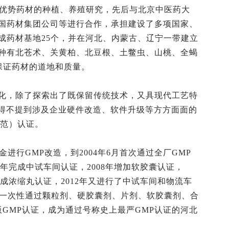
了优势药材的种植、养殖研究，先后与北京中医药大
国药材集团公司等进行合作，承担建设了多项国家、
成药材基地25个，并在河北、内蒙古、辽宁一带建立
种有北苍术、关黄柏、北豆根、土鳖虫、山桃、全蝎
保证药材的道地和质量。
化，除了探索出了既保留传统技术，又具现代工艺特
不得不提到涉及企业硬件改造、软件升级等方方面面的
规范）认证。
金进行GMP改造，到2004年6月首次通过全厂GMP
07年完成中试车间认证，2008年增加软胶囊认证，
年完成浓缩丸认证，2012年又进行了中试车间和物流车
业一次性通过颗粒剂、硬胶囊剂、片剂、软胶囊剂、合
GMP认证，成为通过号称史上最严GMP认证的河北