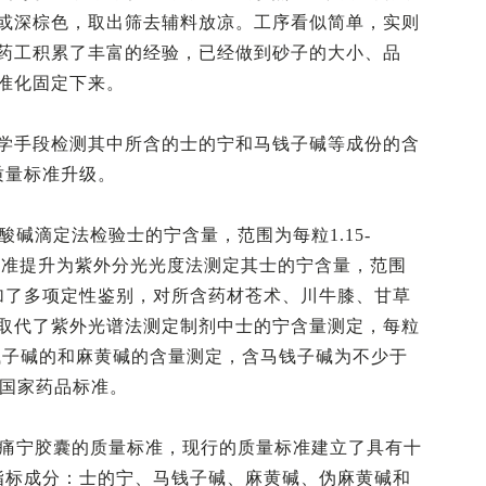
或深棕色，取出筛去辅料放凉。工序看似简单，实则
药工积累了丰富的经验，已经做到砂子的大小、品
准化固定下来。
学手段检测其中所含的士的宁和马钱子碱等成份的含
质量标准升级。
酸碱滴定法检验士的宁含量，范围为每粒1.15-
质量标准提升为紫外分光光度法测定其士的宁含量，范围
06年增加了多项定性鉴别，对所含药材苍术、川牛膝、甘草
取代了紫外光谱法测定制剂中士的宁含量测定，每粒
加了马钱子碱的和麻黄碱的含量测定，含马钱子碱为不少于
局国家药品标准。
腰痛宁胶囊的质量标准，现行的质量标准建立了具有十
指标成分：士的宁、马钱子碱、麻黄碱、伪麻黄碱和