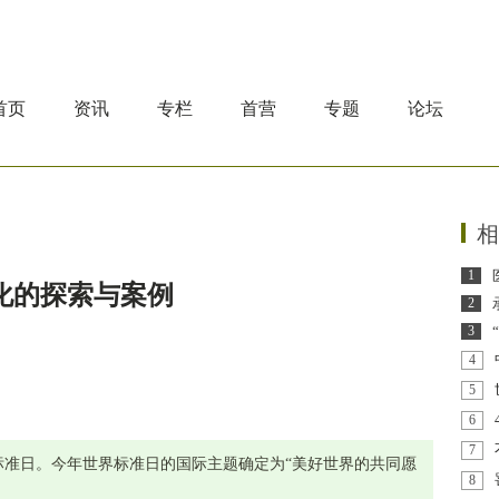
首页
资讯
专栏
首营
专题
论坛
相
1
化的探索与案例
2
3
4
5
6
7
世界标准日。今年世界标准日的国际主题确定为“美好世界的共同愿
8