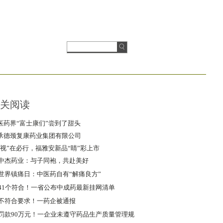
关阅读
医药界“富士康们”尝到了甜头
承德颈复康药业集团有限公司
“视”在必行，福雅安新品“睛”彩上市
中杰药业：与子同袍，共赴美好
世界镇痛日：中医药自有“解痛良方”
41个符合！一省公布中成药最新挂网清单
不符合要求！一药企被通报
罚款90万元！一企业未遵守药品生产质量管理规
范