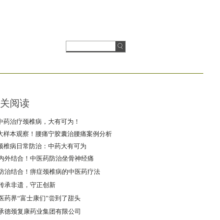
关阅读
中药治疗颈椎病，大有可为！
大样本观察！腰痛宁胶囊治腰痛案例分析
颈椎病日常防治：中药大有可为
内外结合！中医药防治坐骨神经痛
防治结合！痹症颈椎病的中医药疗法
传承非遗，守正创新
医药界“富士康们”尝到了甜头
承德颈复康药业集团有限公司