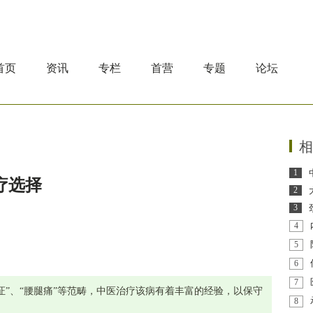
首页
资讯
专栏
首营
专题
论坛
相
1
疗选择
2
3
4
5
6
7
痹证”、“腰腿痛”等范畴，中医治疗该病有着丰富的经验，以保守
8
。