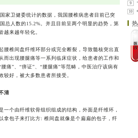
9
10
，据国家卫健委统计的数据，我国腰椎病患者目前已突
热
全国总人数的15.2%。并且目前呈两个明显的趋势，第
龄越来越年轻化。
起腰椎间盘纤维环部分或完全断裂，导致髓核突出直
从而出现腰腿痛等一系列临床症状，给患者的工作和
腰痛”、“痹证”、“腰腿痛”等范畴，中医治疗该病有
效较好，被大多数患者所接受。
不清
是一个由纤维软骨组织组成的结构，外面是纤维环，
以拿包子来打比方: 椎间盘就像是个扁扁的包子，纤