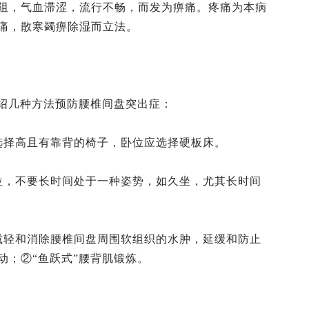
阻，气血滞涩，流行不畅，而发为痹痛。疼痛为本病
痛，散寒蠲痹除湿而立法。
介绍几种方法预防腰椎间盘突出症：
选择高且有靠背的椅子，卧位应选择硬板床。
位，不要长时间处于一种姿势，如久坐，尤其长时间
减轻和消除腰椎间盘周围软组织的水肿，延缓和防止
动；②“鱼跃式”腰背肌锻炼。