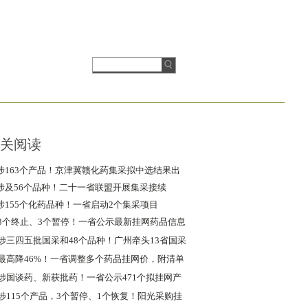
关阅读
涉163个产品！京津冀赣化药集采拟中选结果出
炉
涉及56个品种！二十一省联盟开展集采接续
涉155个化药品种！一省启动2个集采项目
3个终止、3个暂停！一省公示最新挂网药品信息
涉三四五批国采和48个品种！广州牵头13省国采
续采
最高降46%！一省调整多个药品挂网价，附清单
涉国谈药、新获批药！一省公示471个拟挂网产
品
涉115个产品，3个暂停、1个恢复！阳光采购挂
网清单公布