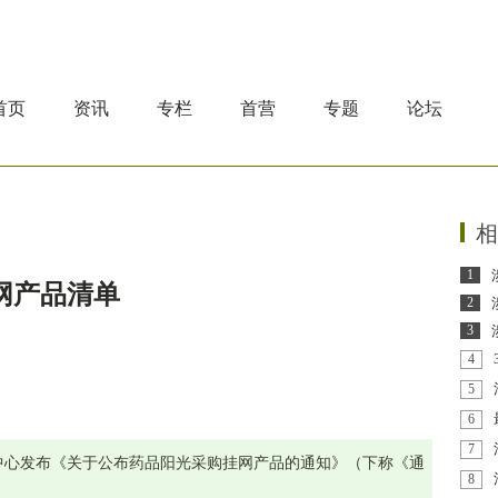
首页
资讯
专栏
首营
专题
论坛
相
1
网产品清单
2
3
4
5
6
7
中心发布《关于公布药品阳光采购挂网产品的通知》（下称《通
8