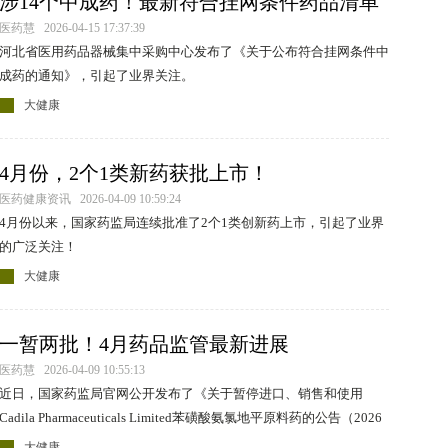
涉14个中成药！最新符合挂网条件药品清单
公布
医药慧 2026-04-15 17:37:39
河北省医用药品器械集中采购中心发布了《关于公布符合挂网条件中
成药的通知》，引起了业界关注。
大健康
4月份，2个1类新药获批上市！
医药健康资讯 2026-04-09 10:59:24
4月份以来，国家药监局连续批准了2个1类创新药上市，引起了业界
的广泛关注！
大健康
一暂两批！4月药品监管最新进展
医药慧 2026-04-09 10:55:13
近日，国家药监局官网公开发布了《关于暂停进口、销售和使用
Cadila Pharmaceuticals Limited苯磺酸氨氯地平原料药的公告（2026
年第33号）》，引起了业界的广泛关注。
大健康