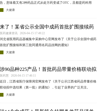
告，意味着又有2种药品正式从处方药变成了OTC，且都是药科用
药！
大健康
来了！某省公示全国中成药首批扩围接续药
品
医药健康资讯 2026-04-15 17:49:22
河北省医用药品器械集中采购中心官网发布了《关于公示全国中成药
首批扩围接续和第三批同通用名药品挂网的通知》
大健康
涉90品种225产品！首批药品带量价格联动拟
中选结果公示
医药慧 2026-04-15 17:46:11
近日，江西省医疗保障局官网发布了《关于公示江西省药品带量价格
联动拟中选结果（第一批）的通知》，引起了业界的广泛关注。
大健康