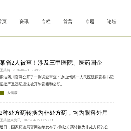
首页
资讯
专栏
首营
专题
论坛
某省2人被查！涉及三甲医院、医药国企
医药慧 2026-04-21 17:49:23
廉洁四川官网公开了一则调查审查：凉山州第一人民医院原党委书记
伍松严重违纪违法被开除党籍和公职。
大健康
2种处方药转换为非处方药，均为眼科外用
药！
医药健康资讯 2026-04-15 17:53:33
近日，国家药监局官网连续发布了2则处方药转换为非处方药的公