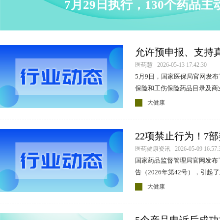
7月29日执行，130个药品
允许预申报、支持真
目录调整征求意见
医药慧 2026-05-13 17:42:30
5月9日，国家医保局官网发布
保险和工伤保险药品目录及商
案》等相关文件公开征求意见
大健康
起了业界广泛关注。
22项禁止行为！7
医药健康资讯 2026-05-09 16:57:
国家药品监督管理局官网发布
告（2026年第42号），引起
大健康