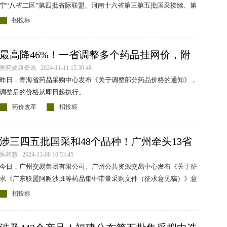
宁“八省二区”第四批省际联盟、河南十六省第三第五批国采接续、第
八批国采中选续签药品配送关系维护及购销三方合同签订工作的通
招投标
知》（下称《通知》）。
最高降46%！一省调整多个药品挂网价，附
清单
医药健康资讯 2024-11-11 15:30:48
昨日，青海省药品采购中心发布《关于调整部分药品价格的通知》，
调整后的价格从即日起执行。
药价改革
招投标
涉三四五批国采和48个品种！广州牵头13省
国采续采
医药慧 2024-11-08 10:53:45
今日，广州交易集团有限公司、广州公共资源交易中心发布《关于征
求《广东联盟阿哌沙班等药品集中带量采购文件（征求意见稿）》意
见的通知》，征求意见时间2024年11月7日至2024年11月12日
招投标
18:00。