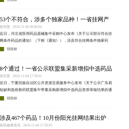
53个不符合，涉多个独家品种！一省挂网产
品公示结束
医药慧 2024-11-06 09:00:04
近日，河北省医用药品器械集中采购中心发布《关于公示部分符合挂
网条件药品的通知》（下称《通知》），涉及符合挂网条件独家药
品、不符合挂网条件独家药品。公示时间：2024年11月1日-4日。
招投标
8个通过！一省公示联盟集采新增拟中选药品
资质审核结果
医药慧 2024-11-04 17:58:01
近日，宁夏回族自治区公共资源交易服务中心发布《关于公示广东易
短缺和急抢救药联盟集中带量采购新增拟中选药品资质审核结果的通
知》（下称《通知》）。
招投标
涉及467个药品！10月份阳光挂网结果出炉
医药健康资讯 2024-11-04 17:56:03