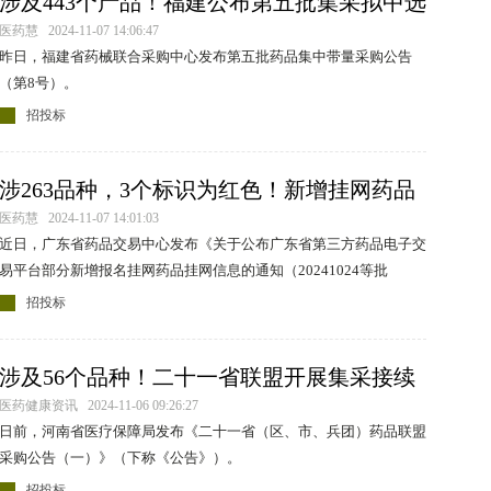
涉及443个产品！福建公布第五批集采拟中选
结果
医药慧 2024-11-07 14:06:47
昨日，福建省药械联合采购中心发布第五批药品集中带量采购公告
（第8号）。
招投标
涉263品种，3个标识为红色！新增挂网药品
清单公布
医药慧 2024-11-07 14:01:03
近日，广东省药品交易中心发布《关于公布广东省第三方药品电子交
易平台部分新增报名挂网药品挂网信息的通知（20241024等批
次）》。
招投标
涉及56个品种！二十一省联盟开展集采接续
医药健康资讯 2024-11-06 09:26:27
日前，河南省医疗保障局发布《二十一省（区、市、兵团）药品联盟
采购公告（一）》（下称《公告》）。
招投标